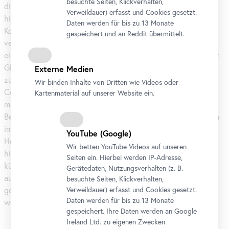
besuchte Seiten, Klickverhalten,
digitale Technologien mit klassischer Bildproduktion und
Verweildauer) erfasst und Cookies gesetzt.
hinterfragt dabei unsere Wahrnehmung von Realität und
Daten werden für bis zu 13 Monate
Kontrolle. Diese Übersetzung vom Digitalen ins Physische
gespeichert und an Reddit übermittelt.
verleiht den oft abstrakten Vorgängen der Datenverarbeitung
eine konkrete Form und macht ihre Ästhetik sinnlich erfahrbar.
Gleichzeitig greift die Künstlerin auf kulturelle Metaphern
Externe Medien
zurück, deren Ursprünge lange vor der Entwicklung moderner
Wir binden Inhalte von Dritten wie Videos oder
Computertechnologien liegen. Anspielungen auf
Kartenmaterial auf unserer Website ein.
mittelalterliche Vorstellungen von Magie, Alchemie und
Beschwörung verweisen darauf, dass technische Innovationen
immer auch von Projektionen, irrationalen Ängsten und
YouTube
(Google)
Hoffnungen begleitet werden. Indem Miao Ying diese
Wir betten
YouTube
Videos auf unseren
historischen Bildwelten mit den neuesten Fortschritten der
Seiten ein. Hierbei werden IP-Adresse,
künstlichen Intelligenz verbindet, entsteht ein kritischer wie
Gerätedaten, Nutzungsverhalten (z. B.
auch humorvoller Blick auf eine Technologie, deren
besuchte Seiten, Klickverhalten,
Verweildauer) erfasst und Cookies gesetzt.
gesellschaftliche Auswirkungen erst allmählich sichtbar
Daten werden für bis zu 13 Monate
werden.
gespeichert. Ihre Daten werden an Google
Ireland Ltd. zu eigenen Zwecken