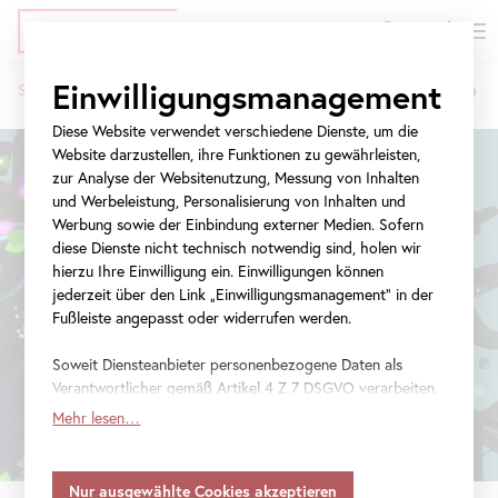
EN
Tickets
Direkt
Zur
Zur
Einwilligungsmanagement
Startseite
Ausstellungen
Miao Ying
zum
Meta-
Navigation
Pfadnavigation
Inhalt
Navigation
springen
Diese Website verwendet verschiedene Dienste, um die
springen
Website darzustellen, ihre Funktionen zu gewährleisten,
zur Analyse der Websitenutzung, Messung von Inhalten
und Werbeleistung, Personalisierung von Inhalten und
Werbung sowie der Einbindung externer Medien. Sofern
diese Dienste nicht technisch notwendig sind, holen wir
hierzu Ihre Einwilligung ein. Einwilligungen können
jederzeit über den Link „Einwilligungsmanagement“ in der
Fußleiste angepasst oder widerrufen werden.
Soweit Diensteanbieter personenbezogene Daten als
Verantwortlicher gemäß Artikel 4 Z 7 DSGVO verarbeiten,
gilt Ihre Einwilligung auch für die Weitergabe an den
Mehr lesen…
Diensteanbieter zu eigenen Zwecken. Soweit Ihre
getroffenen Einstellungen auch Anbieter umfassen, die
Daten in Staaten ohne Vorliegen eines