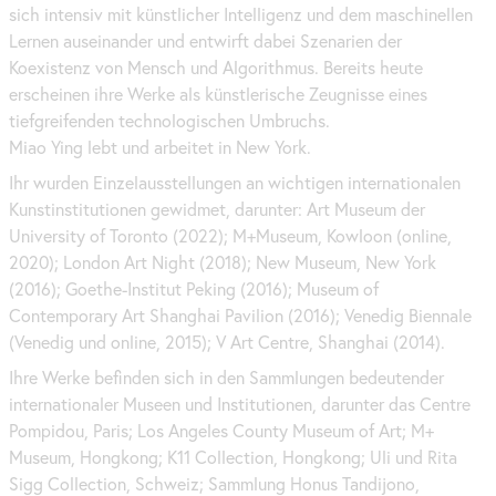
sich intensiv mit künstlicher Intelligenz und dem maschinellen
Lernen auseinander und entwirft dabei Szenarien der
Koexistenz von Mensch und Algorithmus. Bereits heute
erscheinen ihre Werke als künstlerische Zeugnisse eines
tiefgreifenden technologischen Umbruchs.
Miao Ying lebt und arbeitet in
New York
.
Ihr wurden Einzelausstellungen an wichtigen internationalen
Kunstinstitutionen gewidmet, darunter:
Art
Museum der
University of Toronto (2022); M+Museum, Kowloon (
online
,
2020); London
Art
Night (2018); New Museum,
New York
(2016); Goethe-Institut Peking (2016); Museum of
Contemporary
Art
Shanghai Pavilion (2016); Venedig Biennale
(Venedig und
online
, 2015); V
Art
Centre, Shanghai (2014).
Ihre Werke befinden sich in den Sammlungen bedeutender
internationaler Museen und Institutionen, darunter das Centre
Pompidou, Paris; Los Angeles County Museum of
Art
; M+
Museum, Hongkong; K11 Collection, Hongkong; Uli und Rita
Sigg Collection, Schweiz; Sammlung Honus Tandijono,