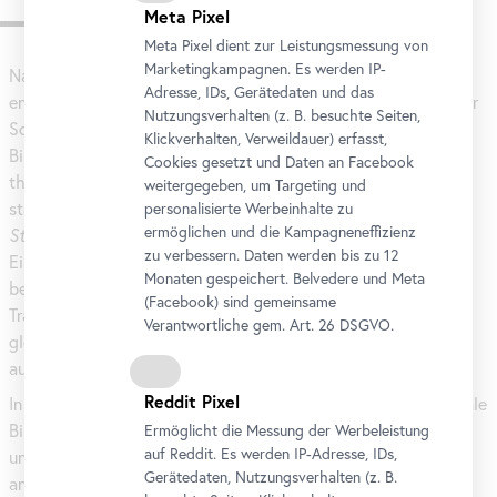
Zur Ausstellung
Meta Pixel
Meta Pixel dient zur Leistungsmessung von
Marketingkampagnen. Es werden IP-
Nach künstlerischen Ausbildungen in China und den USA
Adresse, IDs, Gerätedaten und das
entwickelt Miao Ying ein kritisches, oft ironisches Werk an der
Nutzungsverhalten (z. B. besuchte Seiten,
Schnittstelle von Technologie, Ideologie und digitalen
Klickverhalten, Verweildauer) erfasst,
Bildwelten. Ihre Installationen, Videos und Gemälde
Cookies gesetzt und Daten an
Facebook
thematisieren die Mechanismen digitaler Überwachung,
weitergegeben, um Targeting und
staatlicher Kontrolle und medialer Manipulation.
Come
,
Sit
,
personalisierte Werbeinhalte zu
ermöglichen und die Kampagneneffizienz
Stay
, der an Hundebefehle angelehnte Titel ihrer
zu verbessern. Daten werden bis zu 12
Einzelausstellung im Belvedere 21, verweist auf Miao Yings
Monaten gespeichert. Belvedere und Meta
bewusste Gegenüberstellung von Hundeerziehung und KI-
(
Facebook
) sind gemeinsame
Training durch den Menschen: Klar definierte Befehle steuern
Verantwortliche gem.
Art
. 26 DSGVO.
gleichermaßen Lernen und Kontrolle – sowohl bei Hunden als
auch bei künstlicher Intelligenz.
Reddit Pixel
In ihren jüngsten Arbeiten setzt Miao Ying KI-generierte digitale
Bilder ein, die sie mithilfe generativer neuronaler Netzwerke
Ermöglicht die Messung der Werbeleistung
auf Reddit. Es werden IP-Adresse, IDs,
unter festgelegten Parametern erzeugt und anschließend in
Gerätedaten, Nutzungsverhalten (z. B.
analoge, malerische Formate überführt. So verschränkt sie