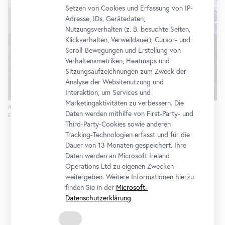
Setzen von Cookies und Erfassung von IP-
Adresse, IDs, Gerätedaten,
Nutzungsverhalten (z. B. besuchte Seiten,
Klickverhalten, Verweildauer), Cursor- und
Scroll-Bewegungen und Erstellung von
Verhaltensmetriken, Heatmaps und
Sitzungsaufzeichnungen zum Zweck der
Analyse der Websitenutzung und
Interaktion, um Services und
Marketingaktivitäten zu verbessern. Die
Ausstellungsansicht "Miao Ying.
Come
,
Sit
,
Stay
", Belvedere 21
Daten werden mithilfe von First-Party- und
Foto: Johannes Stoll / Belvedere, Wien
Third-Party-Cookies sowie anderen
Tracking-Technologien erfasst und für die
Dauer von 13 Monaten gespeichert. Ihre
Daten werden an Microsoft Ireland
Operations Ltd zu eigenen Zwecken
weitergeben. Weitere Informationen hierzu
finden Sie in der
Microsoft-
Datenschutzerklärung
.