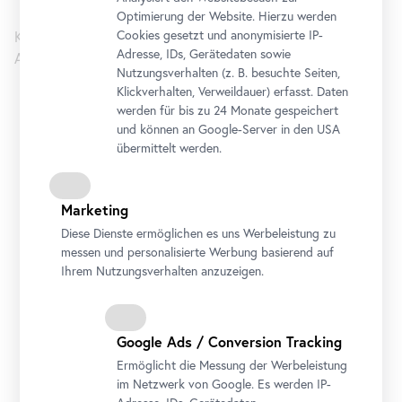
Optimierung der Website. Hierzu werden
Cookies gesetzt und anonymisierte IP-
Kuratiert von Sergey Harutoonian.
Adresse, IDs, Gerätedaten sowie
Assistenzkuratorin: Vasilena Stoyanova
Nutzungsverhalten (z. B. besuchte Seiten,
Klickverhalten, Verweildauer) erfasst. Daten
werden für bis zu 24 Monate gespeichert
Belvedere 21
und können an Google-Server in den USA
übermittelt werden.
Öffnungszeiten
Dienstag bis Sonntag
11 bis 18 Uhr
Abendöffnung: Donnerstag
11 bis 21 Uhr
Marketing
Diese Dienste ermöglichen es uns Werbeleistung zu
Adresse
messen und personalisierte Werbung basierend auf
Arsenalstraße 1, 1030 Wien
Ihrem Nutzungsverhalten anzuzeigen.
Anreise
Tickets
Programmkalender
Google Ads / Conversion Tracking
Ermöglicht die Messung der Werbeleistung
im Netzwerk von Google. Es werden IP-