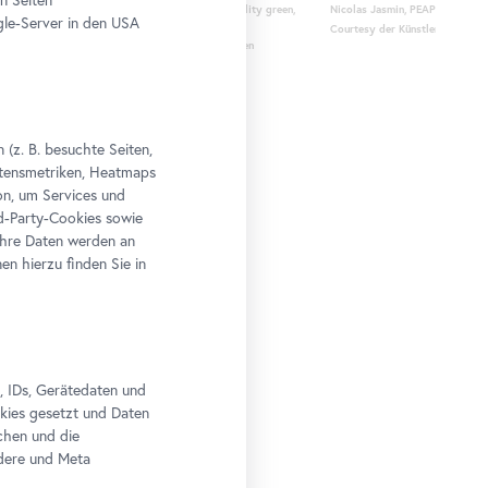
Nicolas Jasmin, Untitled (El, Er, Z, Ws W) reality green,
Nicolas Jasmin, PEAP (cadmium 
le-Server in den USA
2018
Courtesy der Künstler und Croy
Courtesy der Künstler und Croy Nielsen, Wien
(z. B. besuchte Seiten,
altensmetriken, Heatmaps
n, um Services und
rd-Party-Cookies sowie
Ihre Daten werden an
n hierzu finden Sie in
, IDs, Gerätedaten und
okies gesetzt und Daten
chen und die
edere und Meta