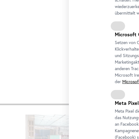
Nicolas Jasmin, U
wiederzuerke
INDEX (R.S.), 2018
übermittelt 
Courtesy der Künst
Microsoft 
Setzen von C
Klickverhalt
und Sitzungs
Marketingakt
anderen Trac
Microsoft Ir
der
Microsof
Weiter
Meta Pixel
Meta Pixel d
Karusell
das Nutzungs
an
Facebook
überspringen
Kampagneneff
(
Facebook
) 