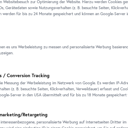
en Websitebesuch zur Optimierung der Website. Hierzu werden Cookies ge
IDs, Gerätedaten sowie Nutzungsverhalten (z. B. besuchte Seiten, Klickverha
ssionen
en werden für bis zu 24 Monate gespeichert und können an Google-Server i
hen es uns Werbeleistung zu messen und personalisierte Werbung basieren
uzeigen.
s / Conversion Tracking
ie Messung der Werbeleistung im Netzwerk von Google. Es werden IP-Adres
alten (z. B. besuchte Seiten, Klickverhalten, Verweildauer) erfasst und Coo
ogle-Server in den USA übermittelt und für bis zu 18 Monate gespeichert
marketing/Retargeting
 interessenbezogene, personalisierte Werbung auf Internetseiten Dritter 
erzu wird eine eindeutige ID in einem Cookie gespeichert, um Sie auf andere