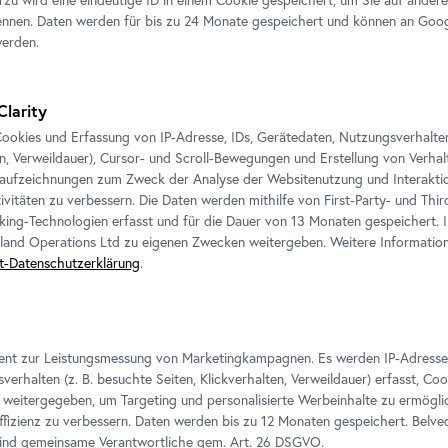
ntitled (ILLUSIONS) OUT OF
THE
Nicolas Jasmin, Untitled (Random Grid Nr.9), 2015
nnen. Daten werden für bis zu 24 Monate gespeichert und können an Goog
Courtesy der Künstler und Croy Nielsen, Wien
werden.
ler und Croy Nielsen, Wien
Clarity
ookies und Erfassung von IP-Adresse, IDs, Gerätedaten, Nutzungsverhalten 
en, Verweildauer), Cursor- und Scroll-Bewegungen und Erstellung von Verh
aufzeichnungen zum Zweck der Analyse der Websitenutzung und Interaktio
ivitäten zu verbessern. Die Daten werden mithilfe von First-Party- und Thi
king-Technologien erfasst und für die Dauer von 13 Monaten gespeichert. 
eland Operations Ltd zu eigenen Zwecken weitergeben. Weitere Informatione
t-Datenschutzerklärung
.
e Ausstellungen
ient zur Leistungsmessung von Marketingkampagnen. Es werden IP-Adresse
verhalten (z. B. besuchte Seiten, Klickverhalten, Verweildauer) erfasst, Co
weitergegeben, um Targeting und personalisierte Werbeinhalte zu ermögli
izienz zu verbessern. Daten werden bis zu 12 Monaten gespeichert. Belv
sind gemeinsame Verantwortliche gem.
Art
. 26 DSGVO.