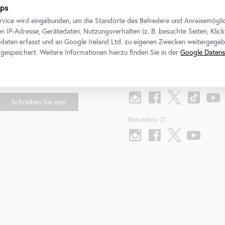
ps
rvice wird eingebunden, um die Standorte des Belvedere und Anreisemögli
n IP-Adresse, Gerätedaten, Nutzungsverhalten (z. B. besuchte Seiten, Klick
daten erfasst und an Google Ireland Ltd. zu eigenen Zwecken weitergegeb
gespeichert. Weitere Informationen hierzu finden Sie in der
Google Datens
Kontakt
Folgen Sie uns
Belvedere
T
+43 1 795 57-0
Schreiben Sie uns!
Belvedere 21