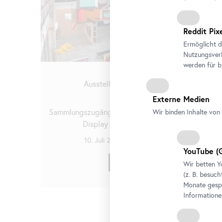
Reddit Pix
Ermöglicht d
Nutzungsverh
werden für b
Ausstellung
•
Belvedere 21
Externe Medien
Stellprobe
Sammlungszugänge der letzten Dekade in einem
Wir binden Inhalte von 
Display von Heimo Zobernig
10. Juli 2026
-
4. Oktober 2026
YouTube
(G
Tickets
Wir betten
Y
(z. B. besuch
Monate gespe
Informatione