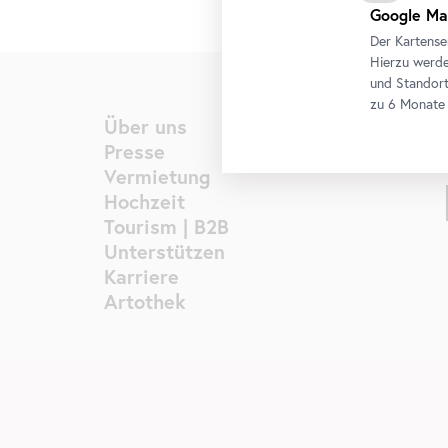
Google Ma
Der Kartense
Hierzu werde
und Standort
zu 6 Monate 
Über uns
Presse
Vermietung
Hochzeit
Tourism | B2B
Unterstützen
Karriere
Artothek