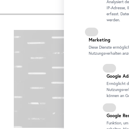
Analysiert d
IP-Adresse, 
Impre
erfasst. Dat
werden.
Karusell
überspringen
Marketing
Diese Dienste ermöglic
Nutzungsverhalten anz
Google Ad
Ermöglicht d
Nutzungsverh
können an Go
Google Re
Funktion, um
schalten. Hi