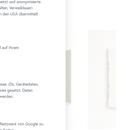
setzt und anonymisierte
lten, Verweildauer)
n den USA übermittelt
d auf Ihrem
se, IDs, Gerätedaten,
kies gesetzt. Daten
 werden.
im Netzwerk von Google zu
n Seiten