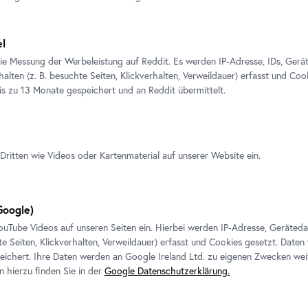
el
ie Messung der Werbeleistung auf Reddit. Es werden IP-Adresse, IDs, Gerä
alten (z. B. besuchte Seiten, Klickverhalten, Verweildauer) erfasst und Coo
is zu 13 Monate gespeichert und an Reddit übermittelt.
Ausstellung
•
Belvedere 21
Miao Ying
Come
,
Sit
,
Stay
Dritten wie Videos oder Kartenmaterial auf unserer Website ein.
10. Juli 2026
-
4. Oktober 2026
oogle)
Tickets
ouTube
Videos auf unseren Seiten ein. Hierbei werden IP-Adresse, Geräted
te Seiten, Klickverhalten, Verweildauer) erfasst und Cookies gesetzt. Daten
ichert. Ihre Daten werden an Google Ireland Ltd. zu eigenen Zwecken wei
n hierzu finden Sie in der
Google Datenschutzerklärung.