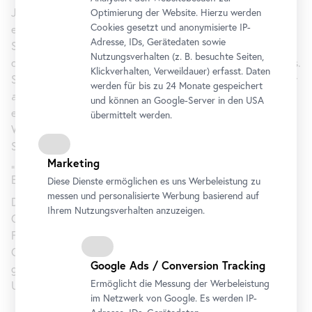
Jedenfalls kehrte Moorefield wenige Monate nach ihrem
Optimierung der Website. Hierzu werden
Cookies gesetzt und anonymisierte IP-
ersten Besuch erneut in die Donaustadt zurück – und blieb.
Adresse, IDs, Gerätedaten sowie
Sie nahm ein Engagement an der Volksoper an und wurde in
Nutzungsverhalten (z. B. besuchte Seiten,
den nächsten zwei Jahrzehnten zu einem ihrer größten Stars.
Klickverhalten, Verweildauer) erfasst. Daten
Sie sang und spielte Hauptrollen (u. a. in
Kiss
me Kate
,
Porgy
werden für bis zu 24 Monate gespeichert
and Bess
), drehte zahlreiche Filme und veröffentlichte
und können an Google-Server in den USA
erfolgreich Schallplatten. Sie ließ sich in Tracht vor der
übermittelt werden.
Wiener Kulisse ablichten und war ein gern gesehener
Stargast auf Museumseröffnungen wie auch in den Heurigen.
Marketing
„New Musical Star in Old Vienna“ titelte das amerikanische
Ebony-Magazine 1962.
Diese Dienste ermöglichen es uns Werbeleistung zu
messen und personalisierte Werbung basierend auf
Die Ausstellung,
Lieber Broadway als Volksoper
versammelt
Ihrem Nutzungsverhalten anzuzeigen.
Originalkulissen und -kostüme, Zeitungsartikel,
Fernsehausschnitte aus den ersten zehn Wiener Jahren von
Olive Moorefield – jenen Jahren, in denen die in den USA
Google Ads / Conversion Tracking
gänzlich unbekannte Sängerin in der deutschsprachigen
Ermöglicht die Messung der Werbeleistung
Unterhaltungsindustrie ihre größten Erfolge feierte.
im Netzwerk von Google. Es werden IP-