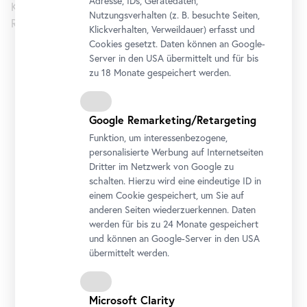
Adresse, IDs, Gerätedaten,
Kurator*innen: Dalia Ahmed, Joana Tischkau, Anta Helena
Nutzungsverhalten (z. B. besuchte Seiten,
Recke, Elisabeth Hampe und Frieder Blume
Klickverhalten, Verweildauer) erfasst und
Cookies gesetzt. Daten können an Google-
Server in den USA übermittelt und für bis
Belvedere 21
zu 18 Monate gespeichert werden.
Öffnungszeiten
Dienstag bis Sonntag
11 bis 18 Uhr
Google Remarketing/Retargeting
Abendöffnung: Donnerstag
11 bis 21 Uhr
Funktion, um interessenbezogene,
personalisierte Werbung auf Internetseiten
Adresse
Dritter im Netzwerk von Google zu
Arsenalstraße 1, 1030 Wien
schalten. Hierzu wird eine eindeutige ID in
Anreise
einem Cookie gespeichert, um Sie auf
anderen Seiten wiederzuerkennen. Daten
werden für bis zu 24 Monate gespeichert
Tickets
und können an Google-Server in den USA
übermittelt werden.
Microsoft Clarity