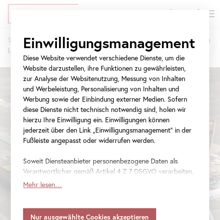
EN
Tickets
Direkt
Zur
Zur
Einwilligungsmanagement
Startseite
Ausstellungen
zum
Meta-
Navigation
Lieber Volksoper als Broadway – Olive Moorefield
Pfadnavigation
Inhalt
Navigation
springen
Diese Website verwendet verschiedene Dienste, um die
springen
Website darzustellen, ihre Funktionen zu gewährleisten,
zur Analyse der Websitenutzung, Messung von Inhalten
und Werbeleistung, Personalisierung von Inhalten und
Werbung sowie der Einbindung externer Medien. Sofern
diese Dienste nicht technisch notwendig sind, holen wir
hierzu Ihre Einwilligung ein. Einwilligungen können
jederzeit über den Link „Einwilligungsmanagement“ in der
Fußleiste angepasst oder widerrufen werden.
Soweit Diensteanbieter personenbezogene Daten als
Verantwortlicher gemäß Artikel 4 Z 7 DSGVO verarbeiten,
gilt Ihre Einwilligung auch für die Weitergabe an den
Mehr lesen…
Diensteanbieter zu eigenen Zwecken. Soweit Ihre
getroffenen Einstellungen auch Anbieter umfassen, die
Daten in Staaten ohne Vorliegen eines