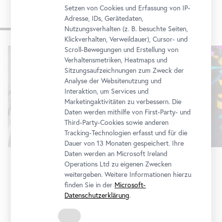
Setzen von Cookies und Erfassung von IP-
Adresse, IDs, Gerätedaten,
Weitere Ausstellungen
Nutzungsverhalten (z. B. besuchte Seiten,
Klickverhalten, Verweildauer), Cursor- und
Scroll-Bewegungen und Erstellung von
Karusell
Verhaltensmetriken, Heatmaps und
überspringen
Sitzungsaufzeichnungen zum Zweck der
Analyse der Websitenutzung und
Interaktion, um Services und
Marketingaktivitäten zu verbessern. Die
Daten werden mithilfe von First-Party- und
Third-Party-Cookies sowie anderen
Tracking-Technologien erfasst und für die
Dauer von 13 Monaten gespeichert. Ihre
Daten werden an Microsoft Ireland
Operations Ltd zu eigenen Zwecken
Ausstellung
•
Belvedere 21
weitergeben. Weitere Informationen hierzu
finden Sie in der
Microsoft-
Stellprobe
Datenschutzerklärung
.
Sammlungszugänge der letzten Dekade in einem
Display von Heimo Zobernig