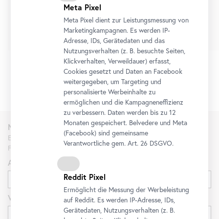
10. Juli 2026
-
4. Oktober 2026
Meta Pixel
Meta Pixel dient zur Leistungsmessung von
Tickets
Marketingkampagnen. Es werden IP-
Adresse, IDs, Gerätedaten und das
Nutzungsverhalten (z. B. besuchte Seiten,
Klickverhalten, Verweildauer) erfasst,
Cookies gesetzt und Daten an
Facebook
weitergegeben, um Targeting und
1/2
personalisierte Werbeinhalte zu
ermöglichen und die Kampagneneffizienz
zu verbessern. Daten werden bis zu 12
Monaten gespeichert. Belvedere und Meta
Newsletter
(
Facebook
) sind gemeinsame
Erfahren Sie als Erste*r über neue Ausstellungen, Workshops,
Verantwortliche gem.
Art
. 26 DSGVO.
Führungen und Aktionen des Belvedere.
Anrede
Reddit Pixel
Ermöglicht die Messung der Werbeleistung
Vorname
auf Reddit. Es werden IP-Adresse, IDs,
Gerätedaten, Nutzungsverhalten (z. B.