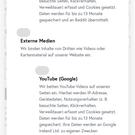
besuchte Seiten, Klickverhalten,
Verweildauer) erfasst und Cookies gesetzt.
Nachname
Daten werden für bis zu 13 Monate
gespeichert und an Reddit übermittelt.
E-Mail
Externe Medien
Wir binden Inhalte von Dritten wie Videos oder
Newsletter
für
Kartenmaterial auf unserer Website ein.
Ausstellungen und Programm
Familien
YouTube
(Google)
Wir betten
YouTube
Videos auf unseren
Seiten ein. Hierbei werden IP-Adresse,
Gerätedaten, Nutzungsverhalten (z. B.
besuchte Seiten, Klickverhalten,
Mit „Registrieren“ stimmen Sie der Verarbeitung Ihrer Daten sowie Analyse der
Verweildauer) erfasst und Cookies gesetzt.
Newsletterinteraktion zum Zweck der Newsletterzusendung durch das
Daten werden für bis zu 13 Monate
Belvedere zu. Die Einwilligung kann widerrufen werden. Weitere Informationen
gespeichert. Ihre Daten werden an Google
finden Sie
hier
.
Ireland Ltd. zu eigenen Zwecken