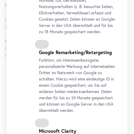
Adresse, IDs, Gerätedaten,
kämpferisch und von beißender Relevanz.
Nutzungsverhalten (z. B. besuchte Seiten,
Klickverhalten, Verweildauer) erfasst und
Die Ausstellung ist ein Beitrag des Belvedere zur
Klima
Cookies gesetzt. Daten können an Google-
Server in den USA übermittelt und für bis
Biennale Wien
.
zu 18 Monate gespeichert werden.
Kuratiert von Luisa Ziaja.
Assistenzkuratorinnen: Theresa Dann-Freyenschlag und
Google Remarketing/Retargeting
Andrea Kopranovic
Funktion, um interessenbezogene,
personalisierte Werbung auf Internetseiten
Dritter im Netzwerk von Google zu
Belvedere 21
schalten. Hierzu wird eine eindeutige ID in
einem Cookie gespeichert, um Sie auf
Öffnungszeiten
anderen Seiten wiederzuerkennen. Daten
Dienstag bis Sonntag
11 bis 18 Uhr
werden für bis zu 24 Monate gespeichert
Abendöffnung: Donnerstag
11 bis 21 Uhr
und können an Google-Server in den USA
übermittelt werden.
Adresse
Arsenalstraße 1, 1030 Wien
Anreise
Microsoft Clarity