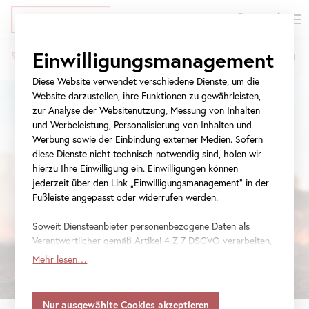
EN
Tickets
Direkt
Zur
Zur
Einwilligungsmanagement
Startseite
Ausstellungen
Oliver Ressler
zum
Meta-
Navigation
Pfadnavigation
Inhalt
Navigation
springen
Diese Website verwendet verschiedene Dienste, um die
springen
Website darzustellen, ihre Funktionen zu gewährleisten,
zur Analyse der Websitenutzung, Messung von Inhalten
und Werbeleistung, Personalisierung von Inhalten und
Werbung sowie der Einbindung externer Medien. Sofern
diese Dienste nicht technisch notwendig sind, holen wir
hierzu Ihre Einwilligung ein. Einwilligungen können
jederzeit über den Link „Einwilligungsmanagement“ in der
Fußleiste angepasst oder widerrufen werden.
Soweit Diensteanbieter personenbezogene Daten als
Verantwortlicher gemäß Artikel 4 Z 7 DSGVO verarbeiten,
gilt Ihre Einwilligung auch für die Weitergabe an den
Mehr lesen…
Diensteanbieter zu eigenen Zwecken. Soweit Ihre
getroffenen Einstellungen auch Anbieter umfassen, die
Daten in Staaten ohne Vorliegen eines