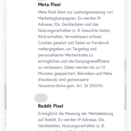
Meta Pixel
Karusell
Meta Pixel dient zur Leistungsmessung von
überspringen
Marketingkampagnen. Es werden IP-
Adresse, IDs, Gerätedaten und das
Nutzungsverhalten (z. B. besuchte Seiten,
Klickverhalten, Verweildauer) erfasst,
Cookies gesetzt und Daten an
Facebook
weitergegeben, um Targeting und
personalisierte Werbeinhalte zu
ermöglichen und die Kampagneneffizienz
zu verbessern. Daten werden bis zu 12
Monaten gespeichert. Belvedere und Meta
(
Facebook
) sind gemeinsame
Verantwortliche gem.
Art
. 26 DSGVO.
Reddit Pixel
Ermöglicht die Messung der Werbeleistung
Oliver Ressler, Dog Days Bite
Back
, 2023
Courtesy of Oliver Ressler; àngels, Barcelona;
The
Gallery Apart, Rome
auf Reddit. Es werden IP-Adresse, IDs,
© Bildrecht, Wien 2024
Gerätedaten, Nutzungsverhalten (z. B.