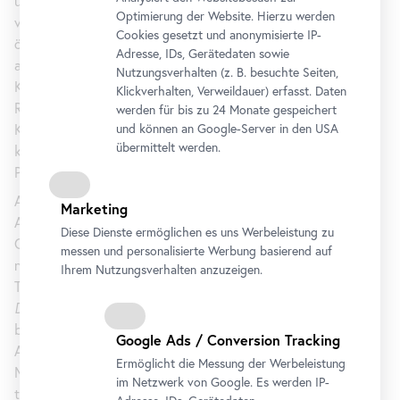
und fotografische Arbeiten der letzten Jahre, die
Optimierung der Website. Hierzu werden
verschiedene Dimensionen der Klimakrise in ihrer
Cookies gesetzt und anonymisierte IP-
ökonomischen, politischen und sozialen Komplexität
Adresse, IDs, Gerätedaten sowie
adressieren und mit international agierenden
Nutzungsverhalten (z. B. besuchte Seiten,
Klimagerechtigkeitsbewegungen verschränken. So bringt
Klickverhalten, Verweildauer) erfasst. Daten
Ressler die inzwischen weltweit spürbaren Effekte des
werden für bis zu 24 Monate gespeichert
Klimakollaps in Zusammenhang mit systematischen
und können an Google-Server in den USA
übermittelt werden.
klimapolitischen Verfehlungen und dem überfälligen
Paradigmenwechsel in globalen Wirtschaftssystemen.
Als dezidiert positionierter Beobachter dokumentiert er
Marketing
Aktionen des zivilen Ungehorsams, zeichnet Formen der
Diese Dienste ermöglichen es uns Werbeleistung zu
Organisierung und Mobilisierung von Klimaaktivist*innen
messen und personalisierte Werbung basierend auf
nach und reflektiert dabei seine Rolle eines involvierten
Ihrem Nutzungsverhalten anzuzeigen.
Teilnehmers und künstlerischen Forschers. Der Titel
Dog
Days Bite
Back
ist einer Fotomontage Resslers entlehnt und
bezieht sich auf eine Aussage des UNO-Generalsekretärs
Google Ads / Conversion Tracking
António Guterres zum Sommer 2023 als heißestem seit
Ermöglicht die Messung der Werbeleistung
Messbeginn: „
The
dog days of summer are not just barking,
im Netzwerk von Google. Es werden IP-
they are biting.“ Die Arbeiten Oliver Resslers sind