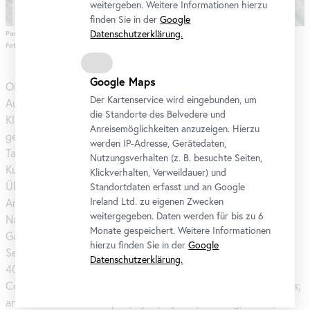
weitergeben. Weitere Informationen hierzu
finden Sie in der
Google
Datenschutzerklärung.
Porträt Oliver Ressler
Foto: Johannes Stoll / Belvedere, Wien © Bildrecht, Wien 2024
Google Maps
Oliver Ressler arbeitet an Installationen, Projekten im
Der Kartenservice wird eingebunden, um
Außenraum und Filmen zu Ökonomie, Demokratie,
die Standorte des Belvedere und
Klimanotstand, Formen des zivilen Ungehorsams und
Anreisemöglichkeiten anzuzeigen. Hierzu
gesellschaftlichen Alternativen. Seine 42 Filme wurden in
werden IP-Adresse, Gerätedaten,
Tausenden Veranstaltungen von sozialen Bewegungen,
Nutzungsverhalten (z. B. besuchte Seiten,
Kunstinstitutionen und Filmfestivals gezeigt. Ressler hatte
Klickverhalten, Verweildauer) und
Überblickseinzelausstellungen im Museum of Contemporary
Standortdaten erfasst und an Google
Ireland Ltd. zu eigenen Zwecken
Art
, Zagreb; im Neuen Berliner Kunstverein; im MNAC –
weitergegeben. Daten werden für bis zu 6
National Museum of Contemporary
Art
, Bukarest; bei SALT
Monate gespeichert. Weitere Informationen
Galata, Istanbul; im Centro Andaluz de Arte Contemporáneo,
hierzu finden Sie in der
Google
Sevilla; im Museo Espacio, Aguascalientes. Er nahm an über
Datenschutzerklärung.
400 Gruppenausstellungen teil, etwa im Museo Nacional
Centro de Arte Reina Sofía, Madrid; im Centre Pompidou, Paris;
an den Biennalen in Taipeh, Lyon, Gyumri, Venedig, Athen,