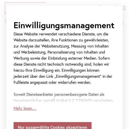
EN
Tickets
Direkt
Zur
Zur
Startseite
Presse
Ferdinand Georg Waldmüller
Einwilligungsmanagement
zum
Meta-
Navigation
Pfadnavigation
Inhalt
Navigation
springen
Diese Website verwendet verschiedene Dienste, um die
Ferdinand Georg
springen
Website darzustellen, ihre Funktionen zu gewährleisten,
Waldmüller
zur Analyse der Websitenutzung, Messung von Inhalten
und Werbeleistung, Personalisierung von Inhalten und
Werbung sowie der Einbindung externer Medien. Sofern
Nach der Natur gemalt
diese Dienste nicht technisch notwendig sind, holen wir
hierzu Ihre Einwilligung ein. Einwilligungen können
jederzeit über den Link „Einwilligungsmanagement“ in der
27. Februar 2026
–
14. Juni 2026
Fußleiste angepasst oder widerrufen werden.
Die Landschaftsmalerei gelangte im 19. Jahrhundert
Soweit Diensteanbieter personenbezogene Daten als
europaweit zur Blüte. Ferdinand Georg Waldmüller (1793–
Verantwortlicher gemäß Artikel 4 Z 7 DSGVO verarbeiten,
gilt Ihre Einwilligung auch für die Weitergabe an den
1865) war Teil dieser Entwicklung und vermittelte mit
Mehr lesen…
Diensteanbieter zu eigenen Zwecken. Soweit Ihre
seinen intimen Baumstudien, weiten
getroffenen Einstellungen auch Anbieter umfassen, die
Wienerwaldlandschaften und stilprägenden Ansichten des
Daten in Staaten ohne Vorliegen eines
Salzkammerguts die Sehnsucht des Menschen nach der