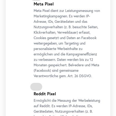
Meta Pixel
Meta Pixel dient zur Leistungsmessung von
Marketingkampagnen. Es werden IP-
Adresse, IDs, Gerätedaten und das
Nutzungsverhalten (z. B. besuchte Seiten,
Klickverhalten, Verweildauer) erfasst,
Cookies gesetzt und Daten an
Facebook
weitergegeben, um Targeting und
Ferdinand Georg Waldmüller, Große Praterlandschaft, 1849
personalisierte Werbeinhalte zu
Belvedere, Wien, Foto: Johannes Stoll
ermöglichen und die Kampagneneffizienz
zu verbessern. Daten werden bis zu 12
Monaten gespeichert. Belvedere und Meta
(
Facebook
) sind gemeinsame
Verantwortliche gem.
Art
. 26 DSGVO.
Reddit Pixel
Ermöglicht die Messung der Werbeleistung
auf Reddit. Es werden IP-Adresse, IDs,
Gerätedaten, Nutzungsverhalten (z. B.