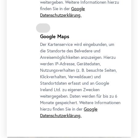
weitergeben. Weitere Informationen hierzu
finden Sie in der
Google
Datenschutzerklärung.
Google Maps
Der Kartenservice wird eingebunden, um
die Standorte des Belvedere und
Ferdinand Georg Waldmüller, Partie bei Dorf Ahorn mit Loser und
Anreisemöglichkeiten anzuzeigen. Hierzu
Sandling, 1833
werden IP-Adresse, Gerätedaten,
Nutzungsverhalten (z. B. besuchte Seiten,
Kunst Museum Winterthur, Stiftung Oskar Reinhart, Ankauf 1932,
Klickverhalten, Verweildauer) und
Foto: SIK-ISEA, Zürich, Philipp Hitz
Standortdaten erfasst und an Google
Ireland Ltd. zu eigenen Zwecken
weitergegeben. Daten werden für bis zu 6
Monate gespeichert. Weitere Informationen
hierzu finden Sie in der
Google
Datenschutzerklärung.