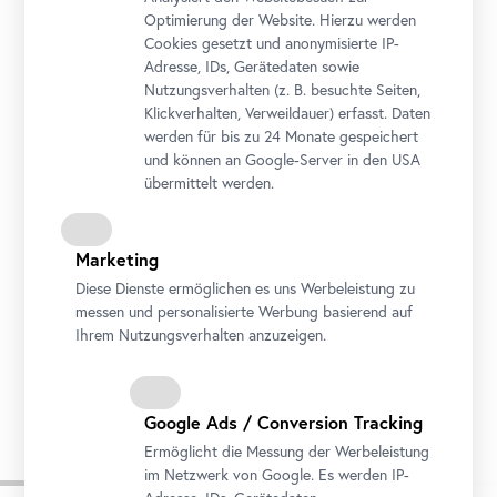
Optimierung der Website. Hierzu werden
Cookies gesetzt und anonymisierte IP-
Adresse, IDs, Gerätedaten sowie
Nutzungsverhalten (z. B. besuchte Seiten,
Klickverhalten, Verweildauer) erfasst. Daten
werden für bis zu 24 Monate gespeichert
und können an Google-Server in den USA
übermittelt werden.
Marketing
Diese Dienste ermöglichen es uns Werbeleistung zu
messen und personalisierte Werbung basierend auf
Ihrem Nutzungsverhalten anzuzeigen.
Ferdinand Georg Waldmüller, Partie bei Dorf Ahorn mit Loser und Sandling, 1833
Kunst Museum Winterthur, Stiftung Oskar Reinhart, Ankauf 1932, Foto: SIK-ISEA, Zürich,
Philipp Hitz
Google Ads / Conversion Tracking
Ermöglicht die Messung der Werbeleistung
Zugehörige Ausstellung
im Netzwerk von Google. Es werden IP-