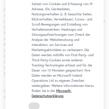
Setzen von Cookies und Erfassung von IP-
Adresse, IDs, Gerätedaten,
Zwei ergänzende
Movie
Nights (hosted by Ray), kuratiert
Nutzungsverhalten (z. B. besuchte Seiten,
von Cis Bierinckx, werfen einen Blick auf asiatische LGBT
Klickverhalten, Verweildauer), Cursor- und
(Lesbian, Gay, Bisexual, Transgender)-Filmemacher_innen und
Scroll-Bewegungen und Erstellung von
ihren Mut, brisante Geschichten über den gesellschaftlichen
Verhaltensmetriken, Heatmaps und
Wandel von Gender und Identität zu erzählen. Am ersten
Sitzungsaufzeichnungen zum Zweck der
Abend, dem 10. Februar, ist neben einer Auswahl an
Analyse der Websitenutzung und
Kurzfilmen der Kultfilm
Funeral Parade of Roses
des
Interaktion, um Services und
Marketingaktivitäten zu verbessern. Die
japanischen Regisseurs Toshio Matsumoto zu sehen. Swann
Daten werden mithilfe von First-Party- und
Dubus und Tran Phuong Thao dokumentieren in
Finding
Third-Party-Cookies sowie anderen
Phong
am 12. Februar die Verwandlung eines Mannes in eine
Tracking-Technologien erfasst und für die
Frau und Sridhar Rangayan skizziert in
Breaking Free
die
Dauer von 13 Monaten gespeichert. Ihre
Entwicklung der
Queer
-Bewegung in Südasien.
Daten werden an Microsoft Ireland
Operations Ltd zu eigenen Zwecken
weitergeben. Weitere Informationen hierzu
finden Sie in der
Microsoft-
Tickets Erhältlich unter www.impulstanz.com oder an der
Datenschutzerklärung
.
Abendkassa im 21er Haus.