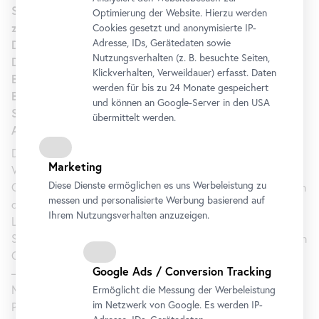
Spannungsverhältnisse zwischen traditionellen und
Optimierung der Website. Hierzu werden
zeitgenössischen choreografischen Praktiken Asiens.
Cookies gesetzt und anonymisierte IP-
Adresse, IDs, Gerätedaten sowie
Die Arbeiten werden erstmals in Europa gezeigt.
Nutzungsverhalten (z. B. besuchte Seiten,
Darüber hinaus widmet sich der von Kurator Cis
Klickverhalten, Verweildauer) erfasst. Daten
Bierinckx – vormals Direktor der Brüsseler
werden für bis zu 24 Monate gespeichert
Beursschouwburg – präsentierte Filmschwerpunkt
und können an Google-Server in den USA
Schlüsselwerken zu Transsexualität und Transgender in
übermittelt werden.
Asien.
Der Eröffnungsabend von
[Trans] Asia Portraits
ist der
Marketing
Vernissage der beiden Installationen sowie einem Film über
Diese Dienste ermöglichen es uns Werbeleistung zu
Chinas bekannteste Transgender-Persönlichkeit gewidmet. In
messen und personalisierte Werbung basierend auf
der Installation des prominenten Theatermachers Michael
Ihrem Nutzungsverhalten anzuzeigen.
Laub zeigt sich auf zehn großen Videowalls das
Spannungsfeld zwischen folkloristischen Tänzen und urbanen
Club
-Moves im heutigen Kambodscha. Formal schließt Laub
Google Ads / Conversion Tracking
– der bereits ganze Städte und Persönlichkeiten, darunter
Marina Abramovic, – portraitierte, an seine 2011 gezeigten
Ermöglicht die Messung der Werbeleistung
im Netzwerk von Google. Es werden IP-
Porträts aus dem Wiener Burgtheater an. Erstmals außer