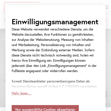
EN
Tickets
Direkt
Zur
Zur
Einwilligungsmanagement
Startseite
Ausstellungen
[Trans] Asia Portraits
zum
Meta-
Navigation
Pfadnavigation
Inhalt
Navigation
springen
Diese Website verwendet verschiedene Dienste, um die
springen
Website darzustellen, ihre Funktionen zu gewährleisten,
zur Analyse der Websitenutzung, Messung von Inhalten
und Werbeleistung, Personalisierung von Inhalten und
Werbung sowie der Einbindung externer Medien. Sofern
diese Dienste nicht technisch notwendig sind, holen wir
hierzu Ihre Einwilligung ein. Einwilligungen können
jederzeit über den Link „Einwilligungsmanagement“ in der
Fußleiste angepasst oder widerrufen werden.
Soweit Diensteanbieter personenbezogene Daten als
Verantwortlicher gemäß Artikel 4 Z 7 DSGVO verarbeiten,
gilt Ihre Einwilligung auch für die Weitergabe an den
Mehr lesen…
Diensteanbieter zu eigenen Zwecken. Soweit Ihre
getroffenen Einstellungen auch Anbieter umfassen, die
Daten in Staaten ohne Vorliegen eines