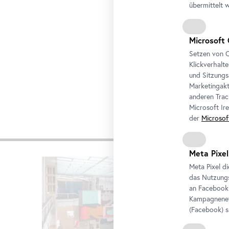
übermittelt 
Microsoft 
Setzen von C
Klickverhalt
und Sitzungs
Marketingakt
anderen Trac
Microsoft Ir
der
Microsof
Weiter
Meta Pixel
Karusell
Meta Pixel d
überspringen
das Nutzungs
an
Facebook
Kampagneneff
(
Facebook
) 