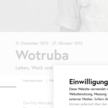
11. Dezember 2012
-
27. Oktober 2013
Wotruba
Leben, Werk und Wirkung
Einwilligu
Diese Website verwendet ve
Websitenutzung, Messung v
externer Medien. Sofern die
Die Fritz Wotruba Privatstiftung zeigt die Ausstell
können jederzeit über den