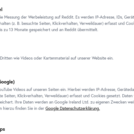
el
ie Messung der Werbeleistung auf Reddit. Es werden IP-Adresse, IDs, Gerä
alten (z. B. besuchte Seiten, Klickverhalten, Verweildauer) erfasst und Coo
is zu 13 Monate gespeichert und an Reddit übermittelt.
Ausstellung
•
Belvedere 21
Miao Ying
Come
,
Sit
,
Stay
Dritten wie Videos oder Kartenmaterial auf unserer Website ein.
10. Juli 2026
-
4. Oktober 2026
Tickets
oogle)
ouTube
Videos auf unseren Seiten ein. Hierbei werden IP-Adresse, Geräted
te Seiten, Klickverhalten, Verweildauer) erfasst und Cookies gesetzt. Daten
ichert. Ihre Daten werden an Google Ireland Ltd. zu eigenen Zwecken wei
n hierzu finden Sie in der
Google Datenschutzerklärung.
ps