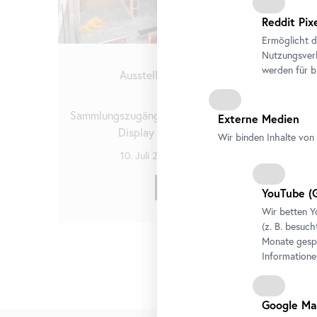
Reddit Pix
Ermöglicht d
Nutzungsverh
werden für b
Ausstellung
•
Belvedere 21
Stellprobe
Sammlungszugänge der letzten Dekade in einem
Externe Medien
Display von Heimo Zobernig
Wir binden Inhalte von 
10. Juli 2026
-
4. Oktober 2026
Tickets
YouTube
(G
Wir betten
Y
(z. B. besuch
Monate gespe
Informatione
Google Ma