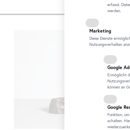
erfasst. Dat
werden.
Impre
Karusell
Marketing
überspringen
Diese Dienste ermöglic
Nutzungsverhalten anz
Google Ad
Ermöglicht d
Nutzungsverh
können an Go
Google Re
Funktion, um
schalten. Hi
wiederzuerke