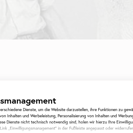
ngsmanagement
rschiedene Dienste, um die Website darzustellen, ihre Funktionen zu gewäh
on Inhalten und Werbeleistung, Personalisierung von Inhalten und Werbun
se Dienste nicht technisch notwendig sind, holen wir hierzu Ihre Einwilligu
ung
Wotruba - Leben, Werk und Wirkung
.
 Link „Einwilligungsmanagement“ in der Fußleiste angepasst oder widerrufe