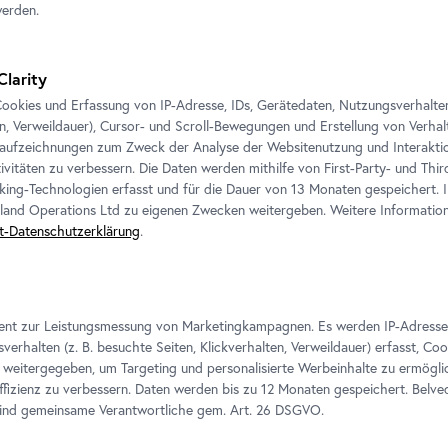
werden.
Clarity
ookies und Erfassung von IP-Adresse, IDs, Gerätedaten, Nutzungsverhalten 
en, Verweildauer), Cursor- und Scroll-Bewegungen und Erstellung von Verh
aufzeichnungen zum Zweck der Analyse der Websitenutzung und Interaktio
ivitäten zu verbessern. Die Daten werden mithilfe von First-Party- und Thi
king-Technologien erfasst und für die Dauer von 13 Monaten gespeichert. 
eland Operations Ltd zu eigenen Zwecken weitergeben. Weitere Informatione
t-Datenschutzerklärung
.
e Ausstellungen
ient zur Leistungsmessung von Marketingkampagnen. Es werden IP-Adresse
verhalten (z. B. besuchte Seiten, Klickverhalten, Verweildauer) erfasst, Co
weitergegeben, um Targeting und personalisierte Werbeinhalte zu ermögli
izienz zu verbessern. Daten werden bis zu 12 Monaten gespeichert. Belv
sind gemeinsame Verantwortliche gem.
Art
. 26 DSGVO.