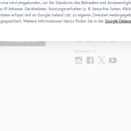
rvice wird eingebunden, um die Standorte des Belvedere und Anreisemögli
n IP-Adresse, Gerätedaten, Nutzungsverhalten (z. B. besuchte Seiten, Klick
daten erfasst und an Google Ireland Ltd. zu eigenen Zwecken weitergegeb
Kontakt
Folgen Sie uns
gespeichert. Weitere Informationen hierzu finden Sie in der
Google Datens
Belvedere
T
+43 1 795 57-0
Schreiben Sie uns!
Belvedere 21