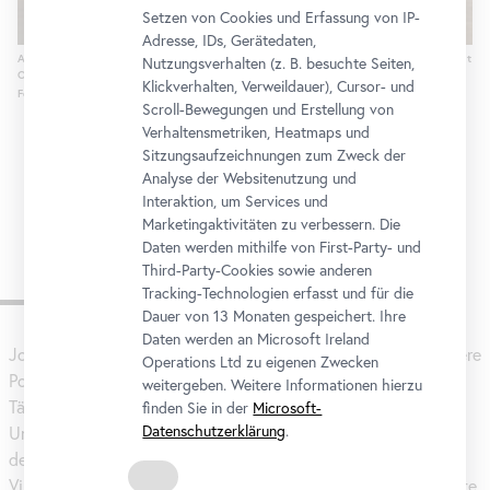
Setzen von Cookies und Erfassung von IP-
Adresse, IDs, Gerätedaten,
Ausstellungsansicht "IM BLICK: Johann Baptist Lampi der Ältere und der Jüngere. Übermalt und 
Nutzungsverhalten (z. B. besuchte Seiten,
Oberes Belvedere
Klickverhalten, Verweildauer), Cursor- und
Foto: Johannes Stoll / Belvedere, Wien
Scroll-Bewegungen und Erstellung von
Verhaltensmetriken, Heatmaps und
Sitzungsaufzeichnungen zum Zweck der
Analyse der Websitenutzung und
Interaktion, um Services und
Marketingaktivitäten zu verbessern. Die
Daten werden mithilfe von First-Party- und
Third-Party-Cookies sowie anderen
Zur Ausstellung
Tracking-Technologien erfasst und für die
Dauer von 13 Monaten gespeichert. Ihre
Daten werden an Microsoft Ireland
Johann Baptist Lampi d. Ä. schuf 1788/89 in Warschau mehrere
Operations Ltd zu eigenen Zwecken
Porträts der Familie Tomatis. Die aus Mailand stammende
weitergeben. Weitere Informationen hierzu
Tänzerin Catarina, geb. Filipazzi, war gemeinsam mit dem
finden Sie in der
Microsoft-
Datenschutzerklärung
.
Unternehmer Carlo Tomatis 1765 in die Stadt gezogen. Eines
der drei Bildnisse zeigt zwei Kinder des Paares, Caroline und
Viktor, zwischen denen eine Büste positioniert ist. Diese stellte