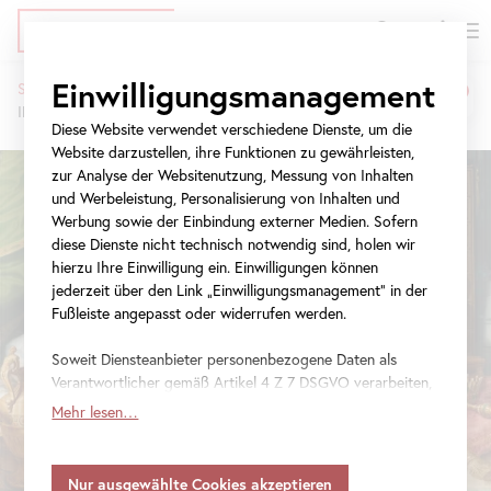
EN
Tickets
Direkt
Zur
Zur
Einwilligungsmanagement
Startseite
Ausstellungen
zum
Meta-
Navigation
IM BLICK: Johann Baptist Lampi der Ältere und der Jüngere
Pfadnavigation
Inhalt
Navigation
springen
Diese Website verwendet verschiedene Dienste, um die
springen
Website darzustellen, ihre Funktionen zu gewährleisten,
zur Analyse der Websitenutzung, Messung von Inhalten
und Werbeleistung, Personalisierung von Inhalten und
Werbung sowie der Einbindung externer Medien. Sofern
diese Dienste nicht technisch notwendig sind, holen wir
hierzu Ihre Einwilligung ein. Einwilligungen können
jederzeit über den Link „Einwilligungsmanagement“ in der
Fußleiste angepasst oder widerrufen werden.
Soweit Diensteanbieter personenbezogene Daten als
Verantwortlicher gemäß Artikel 4 Z 7 DSGVO verarbeiten,
gilt Ihre Einwilligung auch für die Weitergabe an den
Mehr lesen…
Diensteanbieter zu eigenen Zwecken. Soweit Ihre
getroffenen Einstellungen auch Anbieter umfassen, die
Daten in Staaten ohne Vorliegen eines