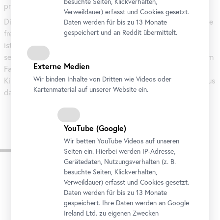
besuchte Seiten, Klickverhalten,
präsentiert.
Verweildauer) erfasst und Cookies gesetzt.
Die Ausstellung legt die Bedeutungsschichten zweier Gemälde
Daten werden für bis zu 13 Monate
gespeichert und an Reddit übermittelt.
frei, die durch Übermalungen im Verborgenen lagen. Zu sehen
ist dabei, dass der Sinngehalt von Werken äußerst wandelbar
sein kann, sobald sie das Atelier verlassen. So wurde aus einem
Externe Medien
Familienporträt, das die Zuneigung einer Mutter zu ihren
Wir binden Inhalte von Dritten wie Videos oder
Kindern verdeutlichte, ein Memorial und aus einer idealen Venus
Kartenmaterial auf unserer Website ein.
das Bildnis einer Salzburger Lokalberühmtheit.
YouTube
(Google)
Johann Baptist Lampi der
Wir betten
YouTube
Videos auf unseren
Seiten ein. Hierbei werden IP-Adresse,
Ältere
Gerätedaten, Nutzungsverhalten (z. B.
besuchte Seiten, Klickverhalten,
Verweildauer) erfasst und Cookies gesetzt.
Daten werden für bis zu 13 Monate
gespeichert. Ihre Daten werden an Google
Ireland Ltd. zu eigenen Zwecken