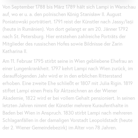
Von September 1788 bis März 1789 hält sich Lampi in Warschau
auf, wo er u. a. den polnischen König Stanisław II. August
Poniatowski porträtiert. 1791 reist der Künstler nach Jassy/Iași
(heute in Rumänien). Von dort gelangt er am 20. Jänner 1792
nach St. Petersburg. Hier entstehen zahlreiche Porträts der
Mitglieder des russischen Hofes sowie Bildnisse der Zarin
Katharina II.
Am 11. Februar 1795 stirbt seine in Wien gebliebene Ehefrau an
einer Lungenkrankheit. 1797 kehrt Lampi nach Wien zurück, im
darauffolgenden Jahr wird er in den erblichen Ritterstand
erhoben. Eine zweite Ehe schließt er 1807 mit Julia Rigin. 1819
stiftet Lampi einen Preis für Aktzeichnen an der Wiener
Akademie, 1822 wird er bei vollem Gehalt pensioniert. In seinen
letzten Jahren nimmt der Künstler mehrere Kuraufenthalte in
Baden bei Wien in Anspruch. 1830 stirbt Lampi nach mehreren
Schlaganfällen in der damaligen Vorstadt Leopoldstadt (heute
der 2. Wiener Gemeindebezirk) im Alter von 78 Jahren.