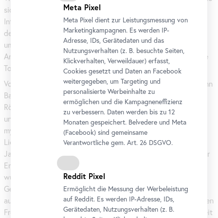
Meta Pixel
sich bei einer Durchleuchtung mit Röntgen- und
Meta Pixel dient zur Leistungsmessung von
Infrarotstrahlung im Jahr 2016 als Übermalung heraus. Unter
Marketingkampagnen. Es werden IP-
der Büste liegt die Figur der Mutter Catarina, die ihre Kinder
Adresse, IDs, Gerätedaten und das
umarmt, verborgen. Anhand von weiteren Bildnissen und
Nutzungsverhalten (z. B. besuchte Seiten,
Archivalien wird in der Ausstellung die Geschichte der Familie
Klickverhalten, Verweildauer) erfasst,
Tomatis erzählt.
Cookies gesetzt und Daten an
Facebook
weitergegeben, um Targeting und
Vom Gemälde
Venus, auf einem Ruhebett schlafend
von Johann
personalisierte Werbeinhalte zu
Baptist Lampi d. J. wurden 2022 ebenfalls Infrarot- und
ermöglichen und die Kampagneneffizienz
Röntgenaufnahmen gemacht. Diese zeigen einen Amor, der
zu verbessern. Daten werden bis zu 12
unter einer schwarzen Fläche verborgen lag. Der
Monaten gespeichert. Belvedere und Meta
mythologische Gehalt geriet durch die Auslöschung des
(
Facebook
) sind gemeinsame
Liebesgottes in den Hintergrund, sodass das Werk im 20.
Verantwortliche gem.
Art
. 26 DSGVO.
Jahrhundert in zwei Salzburger Heimatromanen als Porträt der
Emilie Victoria Kraus, einer Geliebten Napoleons, gedeutet
Reddit Pixel
wurde. Gerade durch diese Missinterpretation erlangte das
Gemälde eine große Popularisierung, die bis nach Paraguay
Ermöglicht die Messung der Werbeleistung
auf Reddit. Es werden IP-Adresse, IDs,
ausstrahlte. Erstmals wird nun das Bild nach der 2024 erfolgten
Gerätedaten, Nutzungsverhalten (z. B.
Freilegung des Amors unter dem Originaltitel der Öffentlichkeit