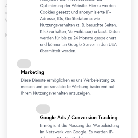
Ausstellung in der Reihe
IM BLICK
versucht nachzuzeichnen,
Optimierung der Website. Hierzu werden
Cookies gesetzt und anonymisierte IP-
welche Bedeutungswandel diese groben Eingriffe in das
Adresse, IDs, Gerätedaten sowie
Werk zweier Künstler zur Folge hatten.
Nutzungsverhalten (z. B. besuchte Seiten,
Klickverhalten, Verweildauer) erfasst. Daten
Kuratiert von Katharina Lovecky.
werden für bis zu 24 Monate gespeichert
und können an Google-Server in den USA
übermittelt werden.
Oberes Belvedere
Öffnungszeiten
Marketing
Montag bis Sonntag
9 bis 19 Uhr
Diese Dienste ermöglichen es uns Werbeleistung zu
messen und personalisierte Werbung basierend auf
Adresse
Ihrem Nutzungsverhalten anzuzeigen.
Prinz-Eugen-Straße 27, 1030 Wien
Anreise
Google Ads / Conversion Tracking
Tickets
Programmkalender
Ermöglicht die Messung der Werbeleistung
im Netzwerk von Google. Es werden IP-