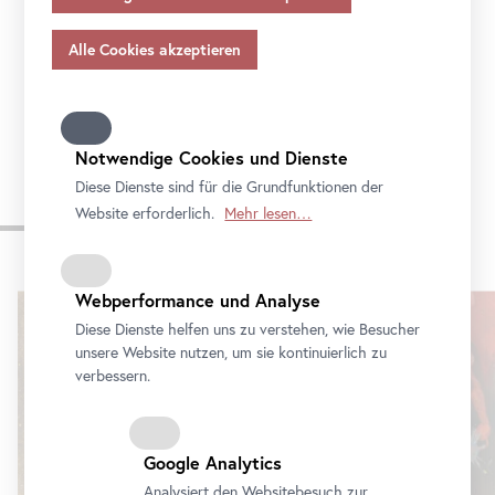
Sie mit der Reihe
Community
Outreach
die
Angemessenheitsbeschlusses gem.
Art
. 45 Abs 3 DSGVO
und ohne geeignete Garantien gem.
Art
. 46 DSGVO
Nachbarschaft und werden Sie Teil des
Public
übermitteln, so gilt Ihre Einwilligung auch hierfür.
Program
. Schauen Sie vorbei!
Bitte beachten Sie, dass Ihnen womöglich nicht alle
Funktionen unseres
Online
-Angebots zur Verfügung
stehen, wenn Sie nicht alle Zwecke zulassen. Weitere
Notwendige Cookies und Dienste
Informationen zum Datenschutz, Ihren Rechten und
Diese Dienste sind für die Grundfunktionen der
Kontaktdaten des Verantwortlichen und der
Website erforderlich.
Mehr lesen…
Aktuelle Ausstellungen
Datenschutzbeauftragten finden Sie in unserer
Datenschutz
.
Webperformance und Analyse
Karusell
überspringen
Diese Dienste helfen uns zu verstehen, wie Besucher
unsere Website nutzen, um sie kontinuierlich zu
verbessern.
Google Analytics
Analysiert den Websitebesuch zur