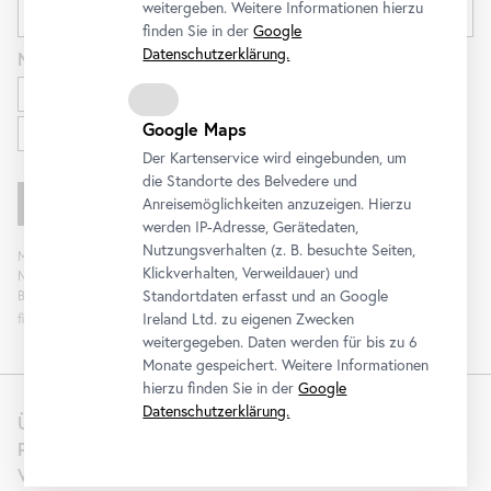
weitergeben. Weitere Informationen hierzu
finden Sie in der
Google
Datenschutzerklärung.
Newsletter
für
Ausstellungen und Programm
Google Maps
Familien
Der Kartenservice wird eingebunden, um
die Standorte des Belvedere und
Anreisemöglichkeiten anzuzeigen. Hierzu
werden IP-Adresse, Gerätedaten,
Nutzungsverhalten (z. B. besuchte Seiten,
Mit „Registrieren“ stimmen Sie der Verarbeitung Ihrer Daten sowie Analyse der
Klickverhalten, Verweildauer) und
Newsletterinteraktion zum Zweck der Newsletterzusendung durch das
Standortdaten erfasst und an Google
Belvedere zu. Die Einwilligung kann widerrufen werden. Weitere Informationen
Ireland Ltd. zu eigenen Zwecken
finden Sie
hier
.
weitergegeben. Daten werden für bis zu 6
Monate gespeichert. Weitere Informationen
hierzu finden Sie in der
Google
Datenschutzerklärung.
Über uns
Presse
Vermietung