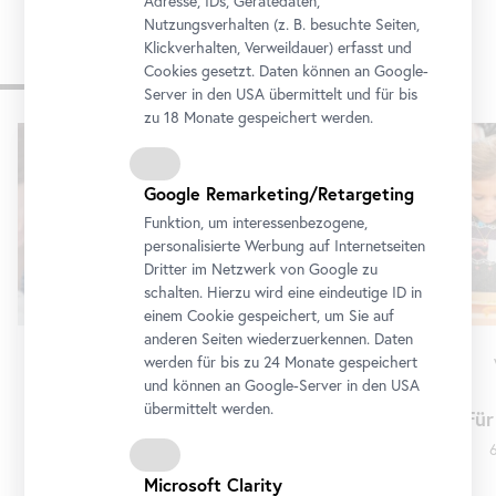
Adresse, IDs, Gerätedaten,
Nutzungsverhalten (z. B. besuchte Seiten,
Klickverhalten, Verweildauer) erfasst und
Cookies gesetzt. Daten können an Google-
Programm
Server in den USA übermittelt und für bis
zu 18 Monate gespeichert werden.
Karusell
überspringen
Google Remarketing/Retargeting
Funktion, um interessenbezogene,
personalisierte Werbung auf Internetseiten
Dritter im Netzwerk von Google zu
schalten. Hierzu wird eine eindeutige ID in
einem Cookie gespeichert, um Sie auf
anderen Seiten wiederzuerkennen. Daten
werden für bis zu 24 Monate gespeichert
Führung
•
Unteres Belvedere
und können an Google-Server in den USA
Erna Rosenstein
übermittelt werden.
Mit Baby im Museum: Erna
Für
Rosenstein
6
6. August 2026 10:30 - 11:30
Microsoft Clarity