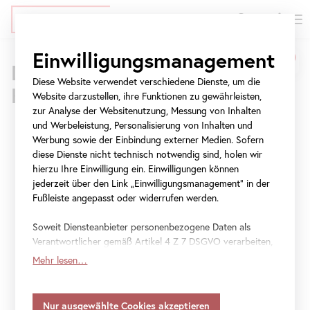
EN
Tickets
Direkt
Zur
Zur
Einwilligungsmanagement
Belvedere
zum
Meta-
Navigation
Drei Standorte – 800 Jahre
Inhalt
Navigation
springen
Diese Website verwendet verschiedene Dienste, um die
Museum
Kunstgeschichte
springen
Website darzustellen, ihre Funktionen zu gewährleisten,
Wien
Oberes Belvedere
Unteres Belvedere
Belvedere 21
zur Analyse der Websitenutzung, Messung von Inhalten
Es gibt immer gute Gründe, das
Belvedere
neu
und Werbeleistung, Personalisierung von Inhalten und
|
Werbung sowie der Einbindung externer Medien. Sofern
zu entdecken. Neben der
diese Dienste nicht technisch notwendig sind, holen wir
Heute 9 bis 19 Uhr
Heute 10 bis 18 Uhr
Heute 11 bis 21 Uhr
Besuch planen
Besuch planen
Besuch planen
Österreichische
berühmten
Sammlung
mit dem
Kuss
von
hierzu Ihre Einwilligung ein. Einwilligungen können
jederzeit über den Link „Einwilligungsmanagement“ in der
Gustav Klimt erwarten Sie
Galerie
Fußleiste angepasst oder widerrufen werden.
Sonderausstellungen an allen drei
Standorten
.
Belvedere
Erleben Sie ein vielseitiges
Programm
und
Soweit Diensteanbieter personenbezogene Daten als
Verantwortlicher gemäß Artikel 4 Z 7 DSGVO verarbeiten,
einen anregenden Austausch bei Führungen,
gilt Ihre Einwilligung auch für die Weitergabe an den
Mehr lesen…
Workshops und inklusiven Angeboten sowie
Diensteanbieter zu eigenen Zwecken. Soweit Ihre
getroffenen Einstellungen auch Anbieter umfassen, die
bei Veranstaltungen im
Blickle Kino
. Erkunden
Daten in Staaten ohne Vorliegen eines