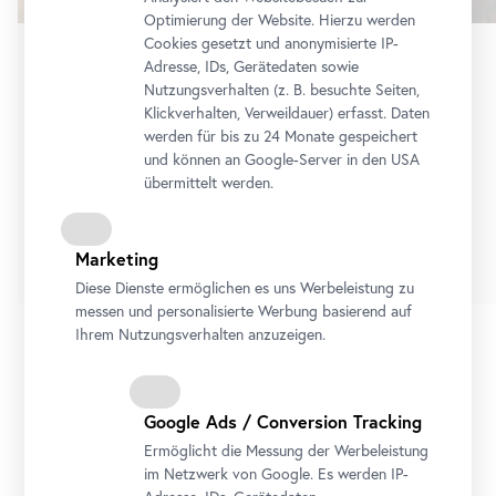
Optimierung der Website. Hierzu werden
Cookies gesetzt und anonymisierte IP-
Adresse, IDs, Gerätedaten sowie
Dauerausstellung
•
Oberes Belvedere
Nutzungsverhalten (z. B. besuchte Seiten,
Schau!
Klickverhalten, Verweildauer) erfasst. Daten
Die Sammlung Belvedere von Cranach bis
werden für bis zu 24 Monate gespeichert
und können an Google-Server in den USA
Lassnig
übermittelt werden.
Dauerausstellung
Tickets
Marketing
Diese Dienste ermöglichen es uns Werbeleistung zu
messen und personalisierte Werbung basierend auf
Ihrem Nutzungsverhalten anzuzeigen.
1/8
Google Ads / Conversion Tracking
Ermöglicht die Messung der Werbeleistung
Alle Ausstellungen
Ausstellungsvorschau
im Netzwerk von Google. Es werden IP-