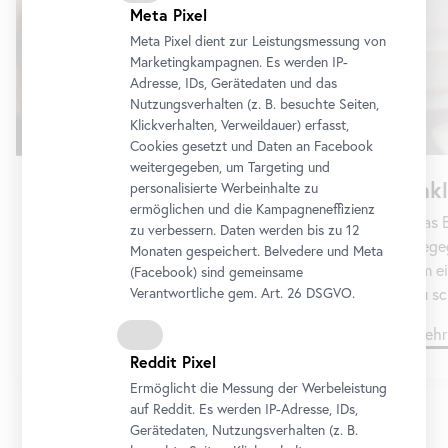
Meta Pixel
Meta Pixel dient zur Leistungsmessung von
Marketingkampagnen. Es werden IP-
Adresse, IDs, Gerätedaten und das
Nutzungsverhalten (z. B. besuchte Seiten,
Klickverhalten, Verweildauer) erfasst,
Cookies gesetzt und Daten an
Facebook
weitergegeben, um Targeting und
Ink
Gruppen
personalisierte Werbeinhalte zu
ermöglichen und die Kampagneneffizienz
Das B
Sie planen einen individuellen Museumsbesuch
zu verbessern. Daten werden bis zu 12
Begeg
mit einer Gruppe – wählen Sie aus dem Angebot
Monaten gespeichert. Belvedere und Meta
um ei
und senden Sie uns Ihre Terminanfrage.
(
Facebook
) sind gemeinsame
Verantwortliche gem.
Art
. 26 DSGVO.
zu sc
Mehr dazu
Mehr
Reddit Pixel
Ermöglicht die Messung der Werbeleistung
auf Reddit. Es werden IP-Adresse, IDs,
Gerätedaten, Nutzungsverhalten (z. B.
1/8